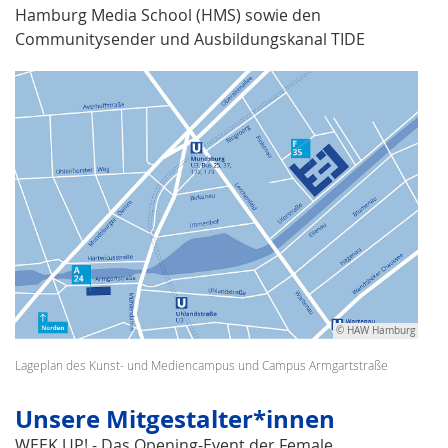
Hamburg Media School (HMS) sowie den
Communitysender und Ausbildungskanal TIDE
© HAW Hamburg
Lageplan des Kunst- und Mediencampus und Campus Armgartstraße
Unsere Mitgestalter*innen
WEEK UP! - Das Opening-Event der Female