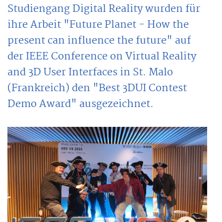
Studiengang Digital Reality wurden für
ihre Arbeit "Future Planet - How the
present can influence the future" auf
der IEEE Conference on Virtual Reality
and 3D User Interfaces in St. Malo
(Frankreich) den "Best 3DUI Contest
Demo Award" ausgezeichnet.