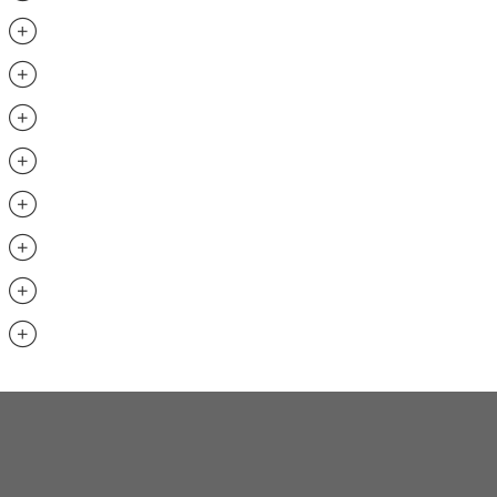
.............................
.............................
.............................
.............................
.............................
..............................
.............................
.............................