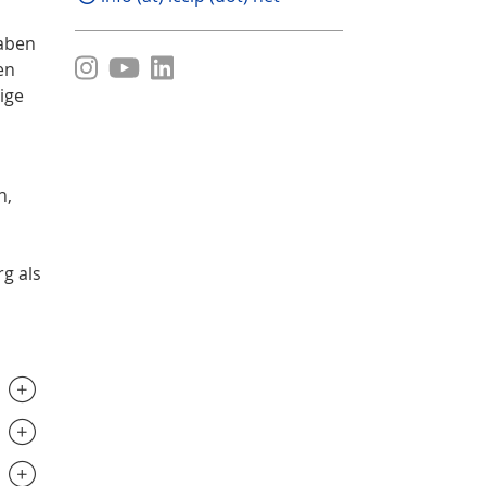
gaben
en
ige
n,
d
g als
d
.............................
..............................
..............................