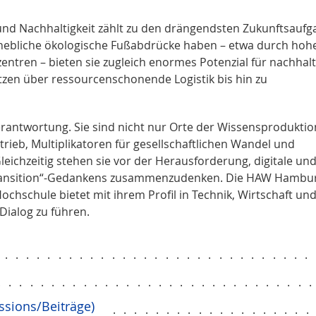
 und Nachhaltigkeit zählt zu den drängendsten Zukunftsauf
rhebliche ökologische Fußabdrücke haben – etwa durch hoh
tren – bieten sie zugleich enormes Potenzial für nachhalt
tzen über ressourcenschonende Logistik bis hin zu
rantwortung. Sie sind nicht nur Orte der Wissensproduktio
rieb, Multiplikatoren für gesellschaftlichen Wandel und
leichzeitig stehen sie vor der Herausforderung, digitale un
transition“-Gedankens zusammenzudenken. Die HAW Hambur
chschule bietet mit ihrem Profil in Technik, Wirtschaft un
Dialog zu führen.
..............................
.............................
ssions/Beiträge)
..................