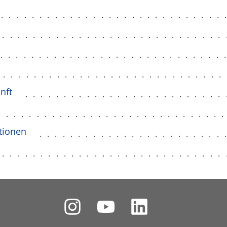
..............................
..............................
..............................
..............................
nft
..........................
.............................
tionen
........................
..............................