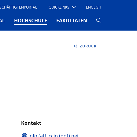
SCHÄFTIGTENPORTAL
QUICKLINKS
ENGLISH
(CURRENT)
AL
HOCHSCHULE
FAKULTÄTEN
ZURÜCK
Kontakt
info (at) iccip (dot) net