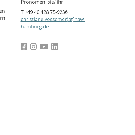
Pronomen: sie/ ihr
ten
T +49 40 428 75-9236
ern
christiane.vossemer(at)haw-
hamburg.de
t