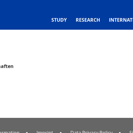
STUDY
RESEARCH
INTERNAT
haften
formation
Imprint
Data Privacy Policy
S