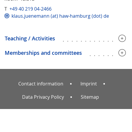
T
+49 40 219 04-2466
klaus.juenemann (at) haw-hamburg (dot) de
Teaching / Activities
...............
Memberships and committees
.........
Contact information
Imprint
Data Privacy Policy
Sitemap