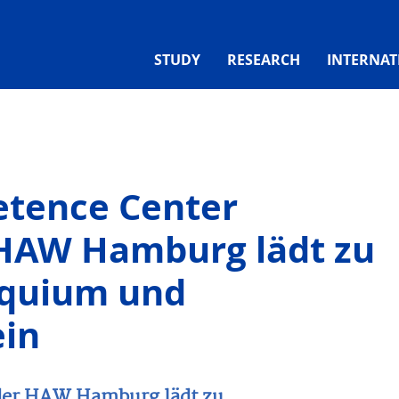
STUDY
RESEARCH
INTERNAT
etence Center
 HAW Hamburg lädt zu
oquium und
ein
der HAW Hamburg lädt zu