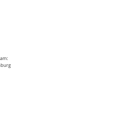
 am:
mburg