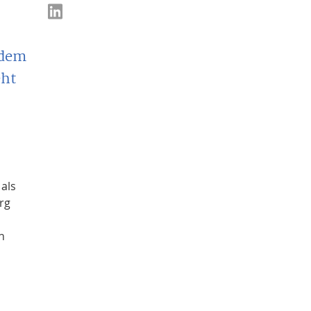
 dem
eht
als
rg
n