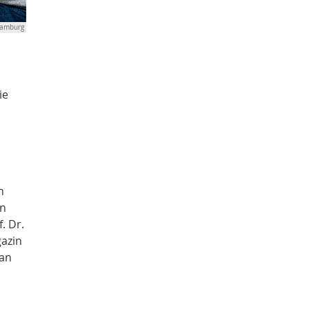
Hamburg
ie
n
in
. Dr.
gazin
 an