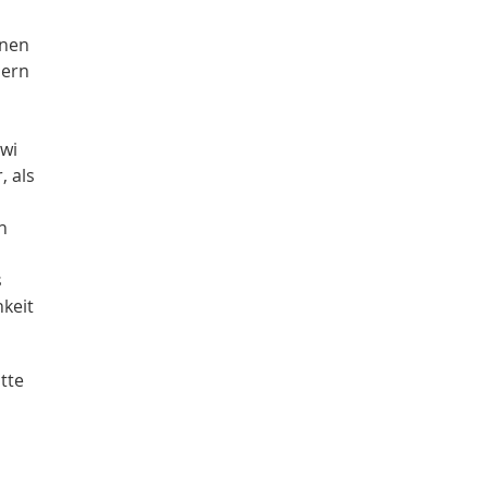
m
onen
dern
awi
, als
n
s
hkeit
tte