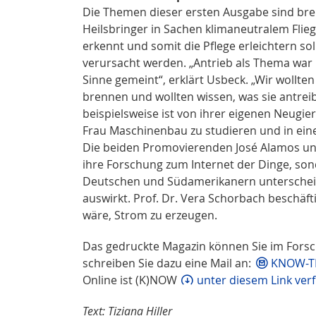
Die Themen dieser ersten Ausgabe sind brei
Heilsbringer in Sachen klimaneutralem Fli
erkennt und somit die Pflege erleichtern so
verursacht werden. „Antrieb als Thema war
Sinne gemeint“, erklärt Usbeck. „Wir wollt
brennen und wollten wissen, was sie antreibt
beispielsweise ist von ihrer eigenen Neugier
Frau Maschinenbau zu studieren und in ei
Die beiden Promovierenden José Alamos und 
ihre Forschung zum Internet der Dinge, son
Deutschen und Südamerikanern unterscheidet
auswirkt. Prof. Dr. Vera Schorbach beschäft
wäre, Strom zu erzeugen.
Das gedruckte Magazin können Sie im Forsch
schreiben Sie dazu eine Mail an:
KNOW-TI
Online ist (K)NOW
unter diesem Link ver
Text: Tiziana Hiller