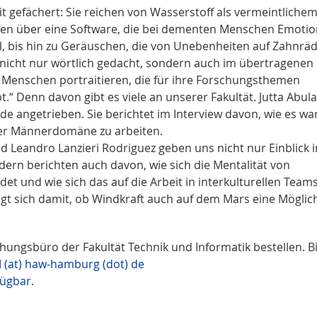
t gefächert: Sie reichen von Wasserstoff als vermeintliche
egen über eine Software, die bei dementen Menschen Emoti
ll, bis hin zu Geräuschen, die von Unebenheiten auf Zahnrä
 nicht nur wörtlich gedacht, sondern auch im übertragenen
en Menschen portraitieren, die für ihre Forschungsthemen
.“ Denn davon gibt es viele an unserer Fakultät. Jutta Abul
de angetrieben. Sie berichtet im Interview davon, wie es war
ner Männerdomäne zu arbeiten.
Leandro Lanzieri Rodriguez geben uns nicht nur Einblick i
dern berichten auch davon, wie sich die Mentalität von
 und wie sich das auf die Arbeit in interkulturellen Team
igt sich damit, ob Windkraft auch auf dem Mars eine Möglic
ungsbüro der Fakultät Technik und Informatik bestellen. Bi
 (at) haw-hamburg (dot) de
fügbar.