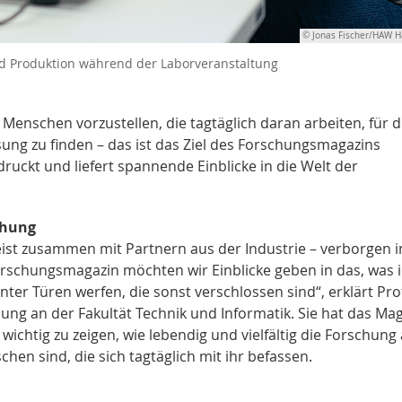
© Jonas Fischer/HAW 
 Produktion während der Laborveranstaltung
enschen vorzustellen, die tagtäglich daran arbeiten, für d
ng zu finden – das ist das Ziel des Forschungsmagazins
edruckt und liefert spannende Einblicke in die Welt der
chung
eist zusammen mit Partnern aus der Industrie – verborgen i
rschungsmagazin möchten wir Einblicke geben in das, was 
ter Türen werfen, die sonst verschlossen sind“, erklärt Prof
ung an der Fakultät Technik und Informatik. Sie hat das Ma
s wichtig zu zeigen, wie lebendig und vielfältig die Forschung
hen sind, die sich tagtäglich mit ihr befassen.