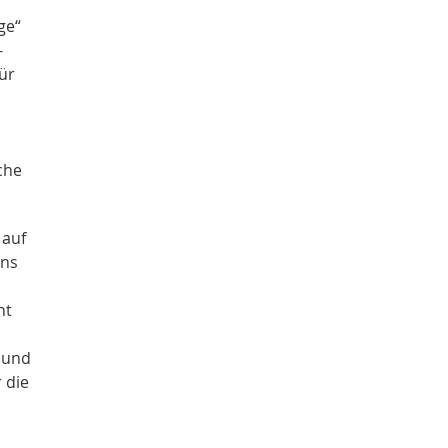
ge“
-
ür
che
 auf
ens
ht
 und
 die