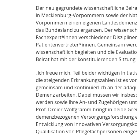
Der neu gegründete wissenschaftliche Beira
in Mecklenburg-Vorpommern sowie der Natio
Vorpommern einen eigenen Landesdemenzpla
das Bundesland zu ergänzen. Der wissenscha
Fachexpert*innen verschiedener Disziplin
Patientenvertreter*innen. Gemeinsam wer
wissenschaftlich begleiten und die Evalua
Beirat hat mit der konstituierenden Sitzu
„Ich freue mich, Teil beider wichtigen Initiat
die steigenden Erkrankungszahlen ist es v
gemeinsam und kontinuierlich an der adäq
Demenz arbeiten. Dabei müssen wir insbeso
werden sowie ihre An- und Zugehörigen unt
Prof. Dreier-Wolfgramm bringt in beide Gre
demenzbezogenen Versorgungsforschung ein.
Entwicklung von innovativen Versorgungsk
Qualifikation von Pflegefachpersonen einge