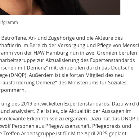
Wolfgramm
 Betroffene, An- und Zugehörige und die Akteure des
haftlerin im Bereich der Versorgung und Pflege von Mens
lfgramm von der HAW Hamburg nun in zwei Gremien berufen
nenarbeitsgruppe zur Aktualisierung des Expertenstandards
enschen mit Demenz“ mit, einberufen durch das Deutsche
lege (DNQP). Außerdem ist sie fortan Mitglied des neu
erausforderung Demenz“ des Ministeriums für Soziales,
orpommern.
rung des 2019 entwickelten Expertenstandards. Dazu wird d
und analysiert. Ziel ist es, die Aktualität der Aussagen im
isrelevante Erkenntnisse zu ergänzen. Dazu hat das DNQP d
wölf Personen aus Pflegewissenschaft, Pflegepraxis und
 Treffen Arbeitsgruppe ist für Mitte April 2025 geplant.