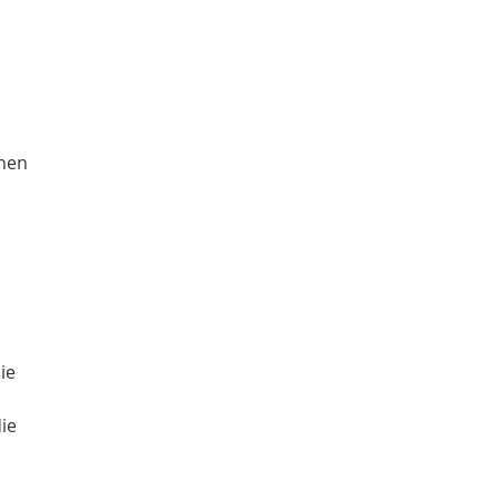
chen
ie
ie