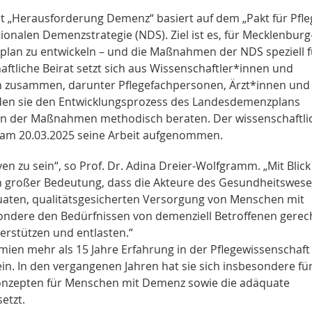
t „Herausforderung Demenz“ basiert auf dem „Pakt für Pfle
nalen Demenzstrategie (NDS). Ziel ist es, für Mecklenburg
n zu entwickeln – und die Maßnahmen der NDS speziell f
ftliche Beirat setzt sich aus Wissenschaftler*innen und
en zusammen, darunter Pflegefachpersonen, Ärzt*innen und
den sie den Entwicklungsprozess des Landesdemenzplans
tion der Maßnahmen methodisch beraten. Der wissenschaftli
ng am 20.03.2025 seine Arbeit aufgenommen.
iven zu sein“, so Prof. Dr. Adina Dreier-Wolfgramm. „Mit Blick
on großer Bedeutung, dass die Akteure des Gesundheitswes
uaten, qualitätsgesicherten Versorgung von Menschen mit
ndere den Bedürfnissen von demenziell Betroffenen gerec
erstützen und entlasten.“
mien mehr als 15 Jahre Erfahrung in der Pflegewissenschaft
 In den vergangenen Jahren hat sie sich insbesondere für
onzepten für Menschen mit Demenz sowie die adäquate
setzt.