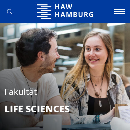
Hochschule für Angewandte Wissens
Fakultät
LIFE SCIEN­CES