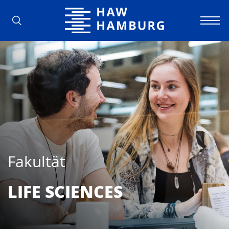
Hochschule für Angewandte Wissens
Fakultät
LIFE SCIEN­CES