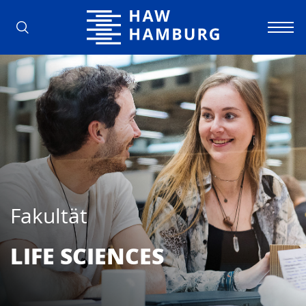
Hochschule für Angewandte Wissens
Fakultät
LIFE SCIEN­CES