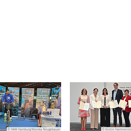
© HAW Hamburg/Monika Neugebauer
© Kirstin Hammerst