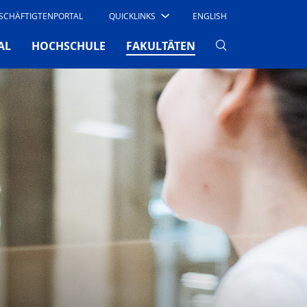
SCHÄFTIGTENPORTAL
QUICKLINKS
ENGLISH
(CURRENT)
AL
HOCHSCHULE
FAKULTÄTEN