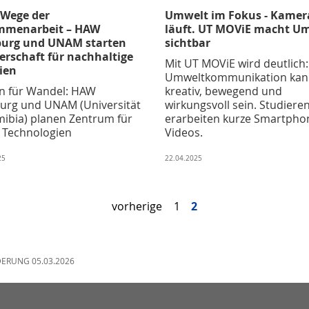
Wege der
Umwelt im Fokus - Kamer
mmenarbeit – HAW
läuft. UT MOViE macht U
urg und UNAM starten
sichtbar
erschaft für nachhaltige
Mit UT MOViE wird deutlich:
ien
Umweltkommunikation kan
n für Wandel: HAW
kreativ, bewegend und
rg und UNAM (Universität
wirkungsvoll sein. Studiere
mibia) planen Zentrum für
erarbeiten kurze Smartpho
 Technologien
Videos.
25
22.04.2025
vorherige
1
2
DERUNG 05.03.2026