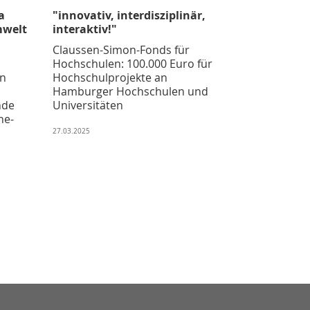
a
"innovativ, interdisziplinär,
mwelt
interaktiv!"
Claussen-Simon-Fonds für
Hochschulen: 100.000 Euro für
n
Hochschulprojekte an
Hamburger Hochschulen und
nde
Universitäten
ne-
27.03.2025