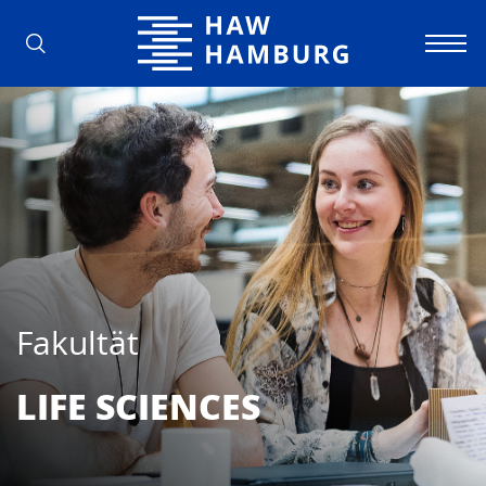
Hochschule für Angewandte Wissens
Fakultät
LIFE SCIEN­CES