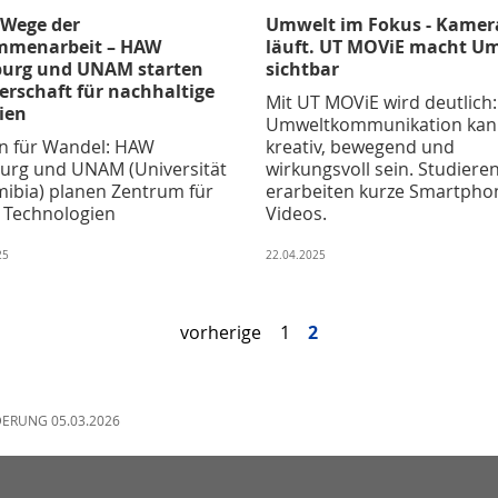
Wege der
Umwelt im Fokus - Kamer
mmenarbeit – HAW
läuft. UT MOViE macht U
urg und UNAM starten
sichtbar
erschaft für nachhaltige
Mit UT MOViE wird deutlich:
ien
Umweltkommunikation kan
n für Wandel: HAW
kreativ, bewegend und
rg und UNAM (Universität
wirkungsvoll sein. Studiere
mibia) planen Zentrum für
erarbeiten kurze Smartpho
 Technologien
Videos.
25
22.04.2025
vorherige
1
2
DERUNG 05.03.2026