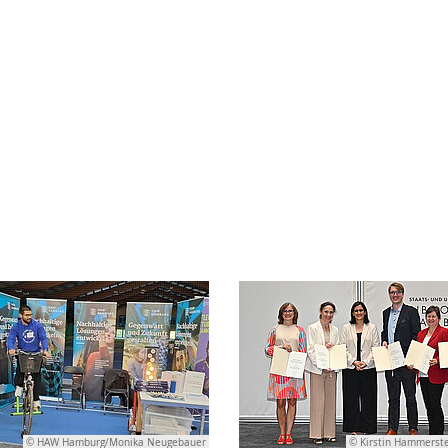
© HAW Hamburg/Monika Neugebauer
© Kirstin Hammerst