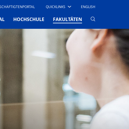
SCHÄFTIGTENPORTAL
QUICKLINKS
ENGLISH
(CURRENT)
AL
HOCHSCHULE
FAKULTÄTEN