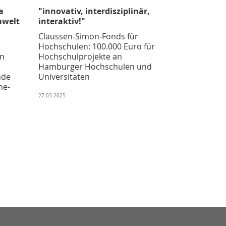
a
"innovativ, interdisziplinär,
mwelt
interaktiv!"
Claussen-Simon-Fonds für
Hochschulen: 100.000 Euro für
n
Hochschulprojekte an
Hamburger Hochschulen und
nde
Universitäten
ne-
27.03.2025