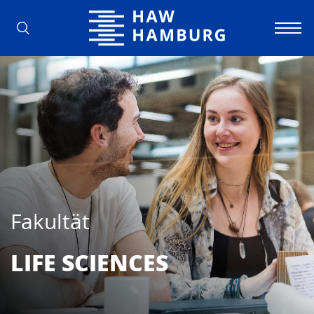
Hochschule für Angewandte Wissens
Fakultät
LIFE SCIEN­CES