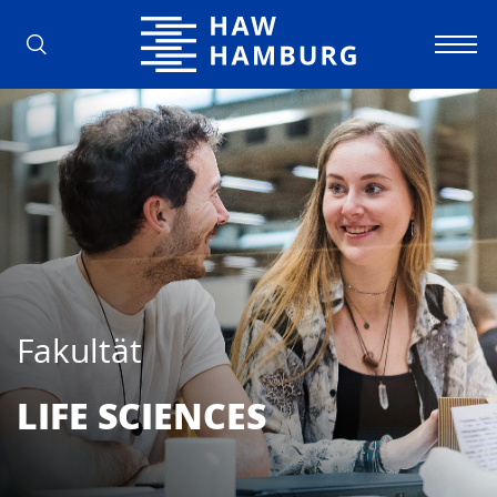
Hochschule für Angewandte Wissens
Fakultät
LIFE SCIEN­CES