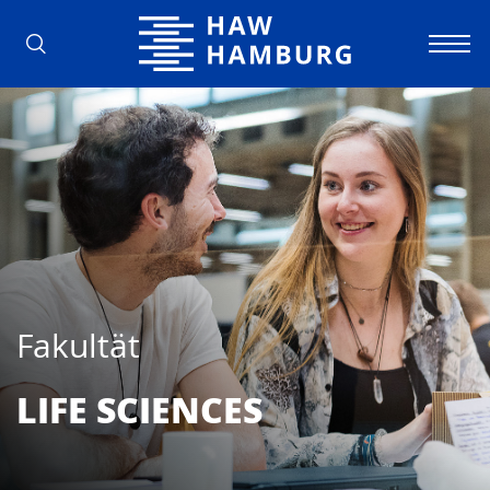
Hochschule für Angewandte Wissens
Fakultät
LIFE SCIEN­CES