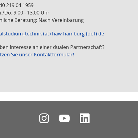
 40 219 04 1959
./Do. 9.00 - 13.00 Uhr
nliche Beratung: Nach Vereinbarung
alstudium_technik (at) haw-hamburg (dot) de
aben Interesse an einer dualen Partnerschaft?
tzen Sie unser Kontaktformular!