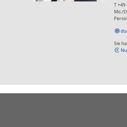
T +49
Mo./Di
Persö
du
Sie h
Nu