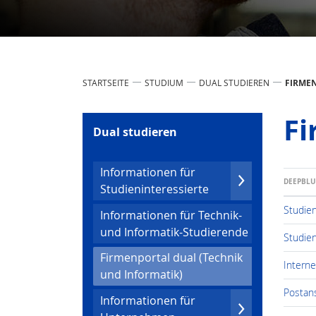
STARTSEITE
STUDIUM
DUAL STUDIEREN
FIRMEN
Fi
Dual studieren
Infor­mationen für
DEEPBL
Studien­inter­essierte
Studie
Infor­mationen für Technik-
und Infor­ma­tik-Studierende
Studie
Firmenportal dual (Technik
Intern
(current)
und Infor­ma­tik)
Postans
Infor­mationen für