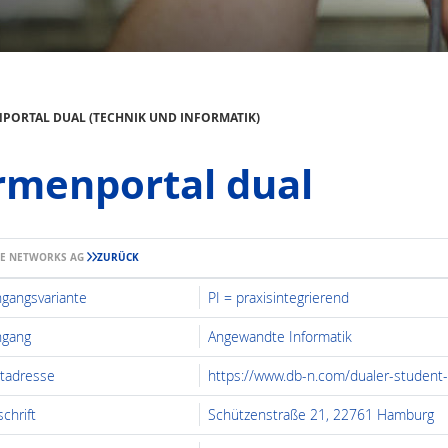
PORTAL DUAL (TECHNIK UND INFORMATIK)
rmenportal dual
UE NETWORKS AG
ZURÜCK
ngangsvariante
PI = praxisintegrierend
ngang
Angewandte Informatik
etadresse
https://www.db-n.com/dualer-studen
chrift
Schützenstraße 21, 22761 Hamburg