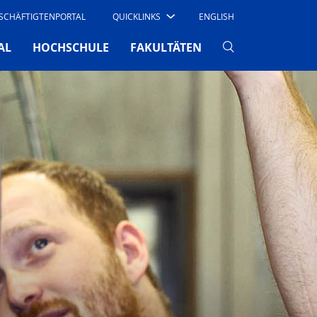
SCHÄFTIGTENPORTAL
QUICKLINKS
ENGLISH
AL
HOCHSCHULE
FAKULTÄTEN