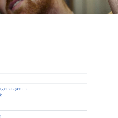
ergiemanagement
k
g