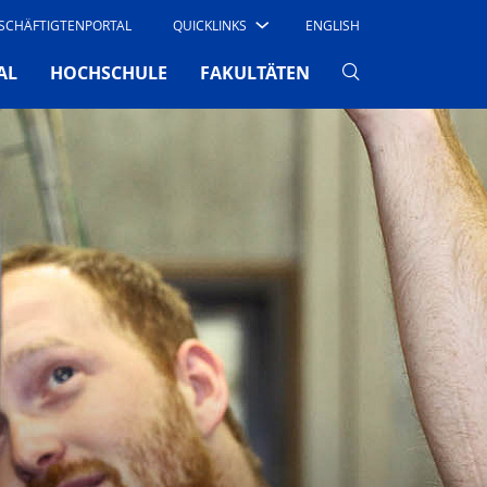
SCHÄFTIGTENPORTAL
QUICKLINKS
ENGLISH
AL
HOCHSCHULE
FAKULTÄTEN