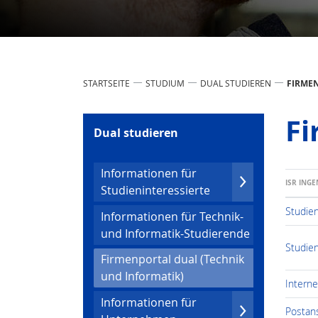
STARTSEITE
STUDIUM
DUAL STUDIEREN
FIRMEN
Fi
Dual studieren
Infor­mationen für
ISR ING
Studien­inter­essierte
Studie
Infor­mationen für Technik-
und Infor­ma­tik-Studierende
Studie
Firmenportal dual (Technik
(current)
und Infor­ma­tik)
Intern
Infor­mationen für
Postans