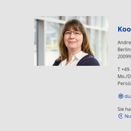
Koo
Andre
Berlin
2009
T +49
Mo./Di
Persö
du
Sie h
Nu