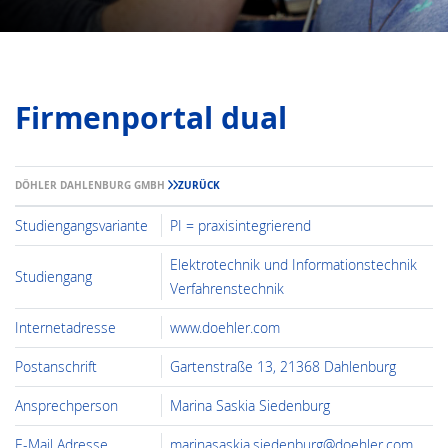
Firmenportal dual
DÖHLER DAHLENBURG GMBH
ZURÜCK
Studiengangsvariante
PI = praxisintegrierend
Elektrotechnik und Informationstechnik
Studiengang
Verfahrenstechnik
Internetadresse
www.doehler.com
Postanschrift
Gartenstraße 13, 21368 Dahlenburg
Ansprechperson
Marina Saskia Siedenburg
E-Mail Adresse
marinasaskia.siedenburg@doehler.com