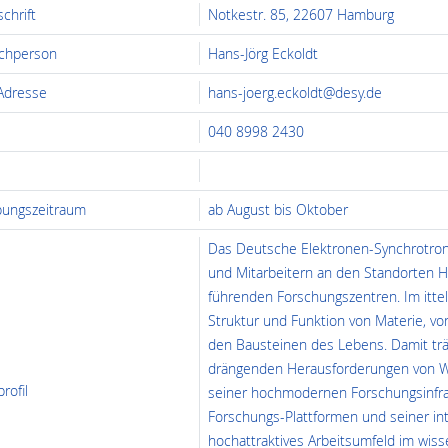
chrift
Notkestr. 85, 22607 Hamburg
chperson
Hans-Jörg Eckoldt
 Adresse
hans-joerg.eckoldt@desy.de
040 8998 2430
ungszeitraum
ab August bis Oktober
Das Deutsche Elektronen-Synchrotron
und Mitarbeitern an den Standorten H
führenden Forschungszentren. Im itte
Struktur und Funktion von Materie, vo
den Bausteinen des Lebens. Damit tr
drängenden Herausforderungen von Wis
rofil
seiner hochmodernen Forschungsinfrast
Forschungs-Plattformen und seiner in
hochattraktives Arbeitsumfeld im wiss