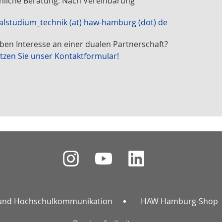
nliche Beratung: Nach Vereinbarung
alstudium_technik (at) haw-hamburg (dot) de
aben Interesse an einer dualen Partnerschaft?
tzen Sie unser Kontaktformular!
und Hochschulkommunikation
HAW Hamburg-Shop