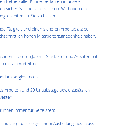
ilen Betrieb aller Kundenverfahren in unseren
ren sicher. Sie merken es schon: Wir haben ein
öglichkeiten für Sie zu bieten.
nde Tätigkeit und einen sicheren Arbeitsplatz bei
hschnittlich hohen Mitarbeiterzufriedenheit haben,
 einem sicheren Job mit Sinnfaktor und Arbeiten mit
on diesen Vorteilen:
 rundum sorglos macht
ibles Arbeiten und 29 Urlaubstage sowie zusätzlich
vester
er Ihnen immer zur Seite steht
chüttung bei erfolgreichem Ausbildungsabschluss