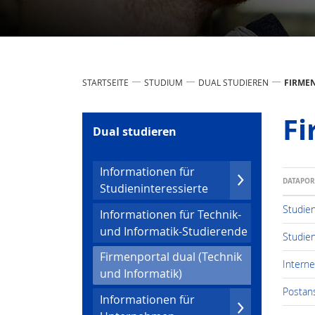
STARTSEITE
STUDIUM
DUAL STUDIEREN
FIRMEN
Fi
Dual studieren
Infor­mationen für
DATAPO
Studien­inter­essierte
Studie
Infor­mationen für Technik-
und Infor­ma­tik-Studierende
Studie
Firmenportal dual (Technik
Intern
(current)
und Infor­ma­tik)
Postans
Infor­mationen für