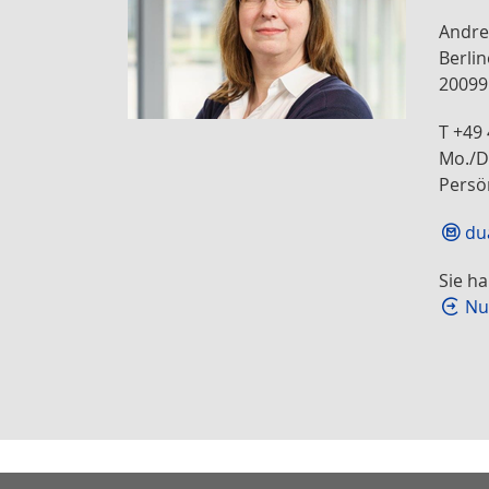
Andre
Berlin
2009
T +49
Mo./Di
Persö
du
Sie h
Nu