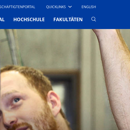
SCHÄFTIGTENPORTAL
QUICKLINKS
ENGLISH
AL
HOCHSCHULE
FAKULTÄTEN