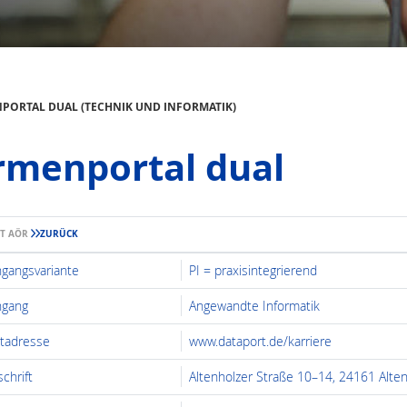
PORTAL DUAL (TECHNIK UND INFORMATIK)
rmenportal dual
RT AÖR
ZURÜCK
ngangsvariante
PI = praxisintegrierend
ngang
Angewandte Informatik
etadresse
www.dataport.de/karriere
chrift
Altenholzer Straße 10–14, 24161 Alten