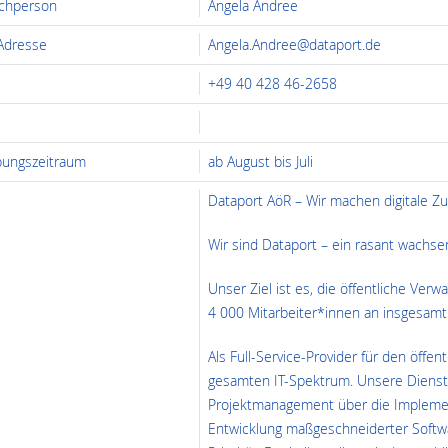
chperson
Angela Andree
 Adresse
Angela.Andree@dataport.de
+49 40 428 46-2658
ungszeitraum
ab August bis Juli
Dataport AöR – Wir machen digitale Zu
Wir sind Dataport – ein rasant wachs
Unser Ziel ist es, die öffentliche Verw
4 000 Mitarbeiter*innen an insgesamt
Als Full-Service-Provider für den öff
gesamten IT-Spektrum. Unsere Dienstl
Projektmanagement über die Implemen
Entwicklung maßgeschneiderter Softwa