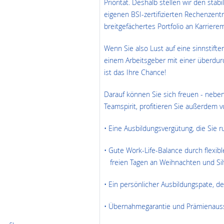
Priorität. Deshalb stellen wir den stab
eigenen BSI-zertifizierten Rechenzent
breitgefächertes Portfolio an Karrierem
Wenn Sie also Lust auf eine sinnstifte
einem Arbeitsgeber mit einer überdurc
ist das Ihre Chance!
Darauf können Sie sich freuen - neben
Teamspirit, profitieren Sie außerdem v
• Eine Ausbildungsvergütung, die Sie
• Gute Work-Life-Balance durch flex
freien Tagen an Weihnachten und Sil
• Ein persönlicher Ausbildungspate, d
• Übernahmegarantie und Prämienauss