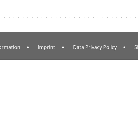
.............................
formation
Imprint
Data Privacy Policy
S