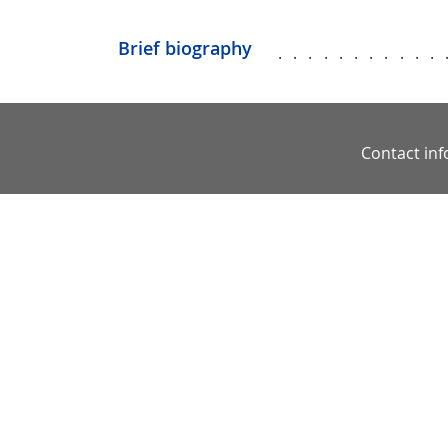
Brief biography
...........
Contact in