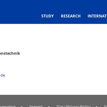
STUDY
RESEARCH
INTERNAT
ionstechnik
 de
formation
Imprint
Data Privacy Policy
S