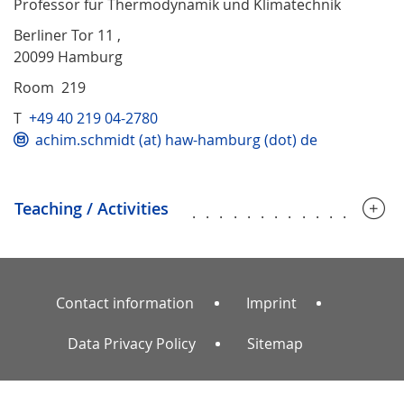
Professor für Thermodynamik und Klimatechnik
Berliner Tor 11 ,
20099 Hamburg
Room 219
T
+49 40 219 04-2780
achim.schmidt (at) haw-hamburg (dot) de
Teaching / Activities
...............
Contact information
Imprint
Data Privacy Policy
Sitemap