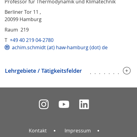
Professor für Thermodynamik und Klimatechnik
Berliner Tor 11 ,
20099 Hamburg
Raum 219
T
+49 40 219 04-2780
achim.schmidt (at) haw-hamburg (dot) de
Lehrgebiete / Tätigkeitsfelder
..........
Kontakt
Impressum