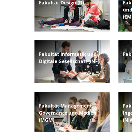
Fakultät Design (D)
Fak
und
(EM
Fakultät Informatik und
Faku
Digitale Gesellschaft (INF)
Fakultät Management,
Fak
Governance und Medien
Ing
(MGM)
(NI