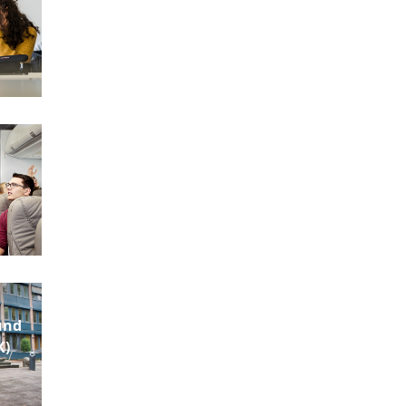
und
K)