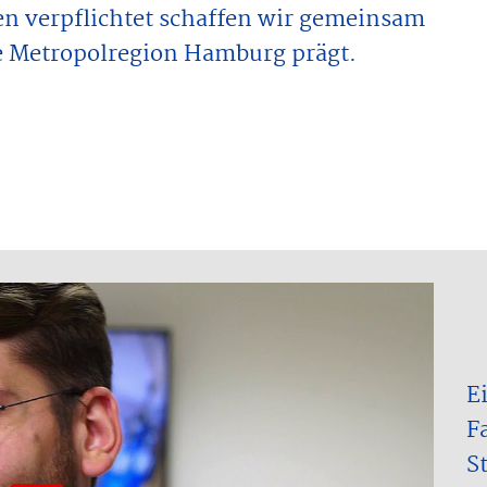
 verpflichtet schaffen wir gemeinsam
e Metropolregion Hamburg prägt.
s nach der Aktivierung Daten an den jeweiligen
E
F
S