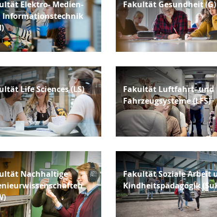
ultät Elektro- Medien-
Fakultät Gesundheit (G)
 Informationstechnik
I)
ltät Life Sciences (LS)
Fakultät Luftfahrt- und
Fahrzeugsysteme (LFS)
ultät Nachhaltige
Fakultät Soziale Arbeit 
enieurwissenschaften
Kindheitspädagogik (Su
W)