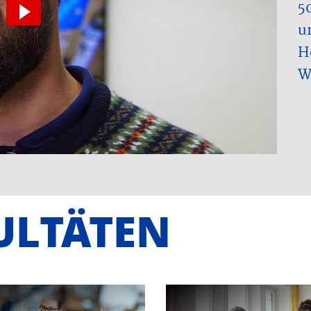
5
u
H
W
ULTÄTEN