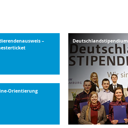
dierendenausweis –
Deutschlandstipendium
esterticket
ine-Orientierung