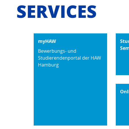
SERVICES
myHAW
Stu
Sem
Bewerbungs- und
Studierendenportal der HAW
Hamburg
Onl