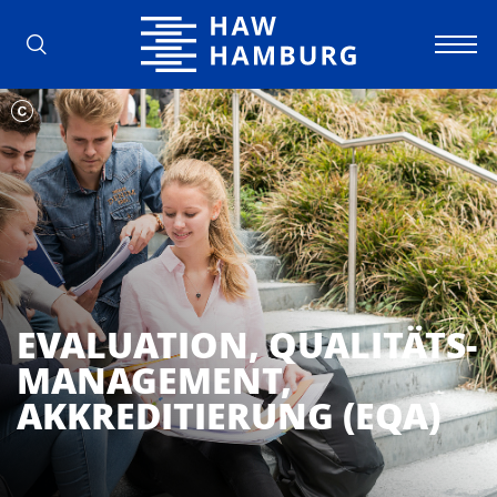
Hochschule für Angewandte Wissens
EVALUATION, QUALITÄTS­
MANAGEMENT,
AKKREDITIERUNG (EQA)