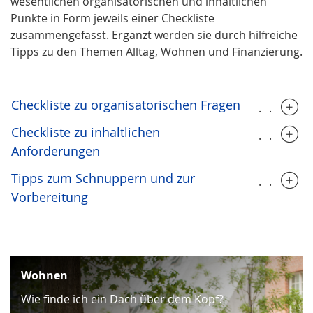
wesentlichen organisatorischen und inhaltlichen
Punkte in Form jeweils einer Checkliste
zusammengefasst. Ergänzt werden sie durch hilfreiche
Tipps zu den Themen Alltag, Wohnen und Finanzierung.
Checkliste zu organisatorischen Fragen
.....
Checkliste zu inhaltlichen
.....
Anforderungen
Tipps zum Schnuppern und zur
.....
Vorbereitung
Wohnen
Wie finde ich ein Dach über dem Kopf?