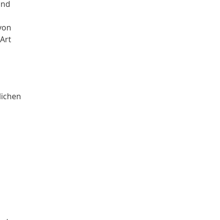
und
von
Art
lichen