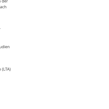
h der
nach
r
tudien
 (LTA)