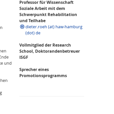
Professor für Wissenschaft
Soziale Arbeit mit dem
Schwerpunkt Rehabilitation
und Teilhabe
dieter.roeh (at) haw-hamburg
en
(dot) de
Vollmitglied der Research
chen
School, Doktorandenbetreuer
 Ende
ISGF
rke und
Sprecher eines
Promotionsprogramms
chen
ng