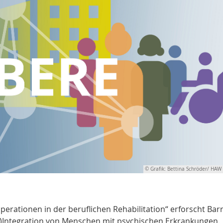
© Grafik: Bettina Schröder/ HA
rationen in der beruflichen Rehabilitation“ erforscht Bar
e-)Integration von Menschen mit psychischen Erkrankungen.