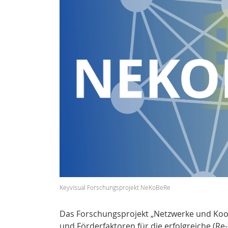
Keyvisual Forschungsprojekt NeKoBeRe
Das Forschungsprojekt „Netzwerke und Koope
und Förderfaktoren für die erfolgreiche (R