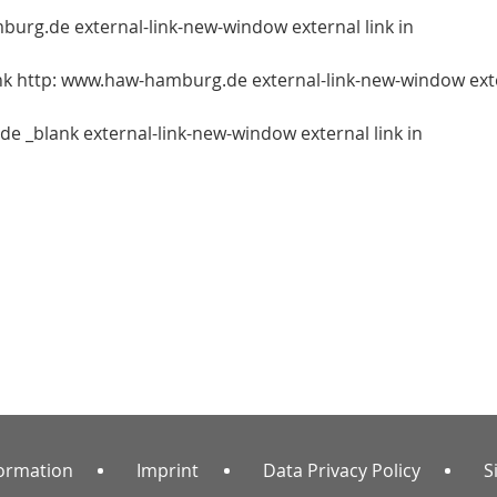
burg.de external-link-new-window external link in
ink http: www.haw-hamburg.de external-link-new-window ext
e _blank external-link-new-window external link in
formation
Imprint
Data Privacy Policy
S