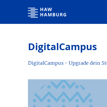
Hamburg University of Applied Sciences
DigitalCampus
DigitalCampus - Upgrade dein S