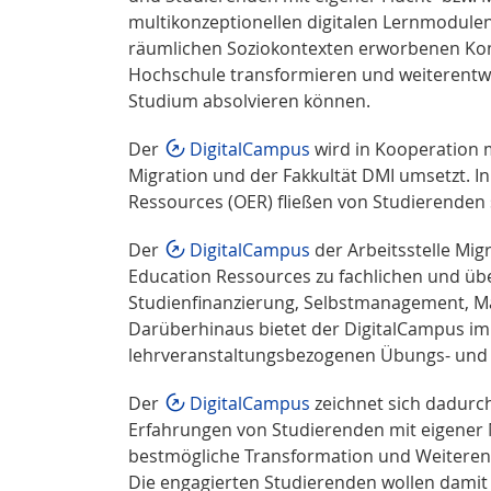
multikonzeptionellen
digitalen Lernmodulen
räumlichen Soziokontexten erworbenen Kom
Hochschule transformieren und weiterentwi
Studium absolvieren können.
Der
DigitalCampus
wird in Kooperation m
Migration und der Fakkultät DMI umsetzt. I
Ressources (OER) fließen von Studierenden s
Der
DigitalCampus
der Arbeitsstelle Mig
Education Ressources zu fachlichen und üb
Studienfinanzierung, Selbstmanagement, Ma
Darüberhinaus bietet der DigitalCampus im 
lehrveranstaltungsbezogenen Übungs- und 
Der
DigitalCampus
zeichnet sich dadurch
Erfahrungen von Studierenden mit eigener Mi
bestmögliche Transformation und Weiteren
Die engagierten Studierenden wollen damit 