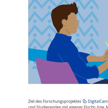
.
Ziel des Forschungsprojektes
DigitalCa
und Studierenden mit eigener Flucht- bzw. 