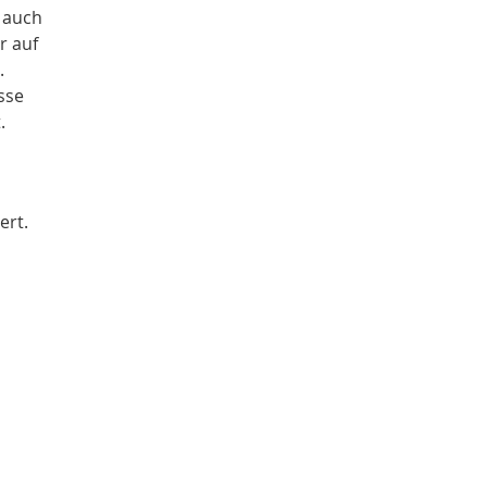
 auch
r auf
.
sse
.
ert.