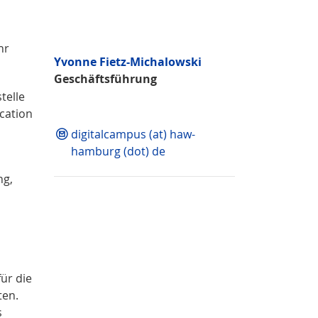
n
hr
Yvonne Fietz-Michalowski
Geschäftsführung
telle
cation
digitalcampus (at) haw-
hamburg (dot) de
ng,
ür die
ten.
s