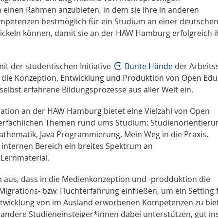
 einen Rahmen anzubieten, in dem sie ihre in anderen
petenzen bestmöglich für ein Studium an einer deutsche
ckeln können, damit sie an der HAW Hamburg erfolgreich i
it der studentischen Initiative
Bunte Hände
der Arbeitss
n die Konzeption, Entwicklung und Produktion von Open Edu
elbst erfahrene Bildungsprozesse aus aller Welt ein.
ration an der HAW Hamburg bietet eine Vielzahl von Open
erfachlichen Themen rund ums Studium: Studienorientieru
thematik, Java Programmierung, Mein Weg in die Praxis.
internen Bereich ein breites Spektrum an
Lernmaterial.
 aus, dass in die Medienkonzeption und -prodduktion die
grations- bzw. Fluchterfahrung einfließen, um ein Setting f
twicklung von im Ausland erworbenen Kompetenzen zu bie
andere Studieneinsteiger*innen dabei unterstützen, gut in