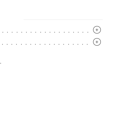
..............................
..............................
.