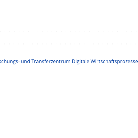
.............................
.............................
schungs- und Transferzentrum Digitale Wirtschaftsprozesse