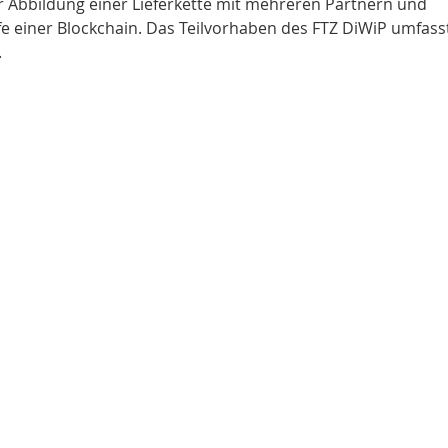
r Abbildung einer Lieferkette mit mehreren Partnern und
e einer Blockchain. Das Teilvorhaben des FTZ DiWiP umfasst
.