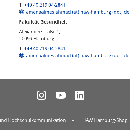
T
+49 40 219 04-2841
amenaalmes.ahmad (at) haw-hamburg (dot) de
Fakultät Gesundheit
Alexanderstraße 1,
20099 Hamburg
T
+49 40 219 04-2841
amenaalmes.ahmad (at) haw-hamburg (dot) de
und Hochschulkommunikation
HAW Hamburg-Shop