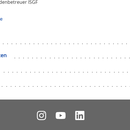
ndenbetreuer ISGF
de
.............................
ten
..........................
.............................
..............................