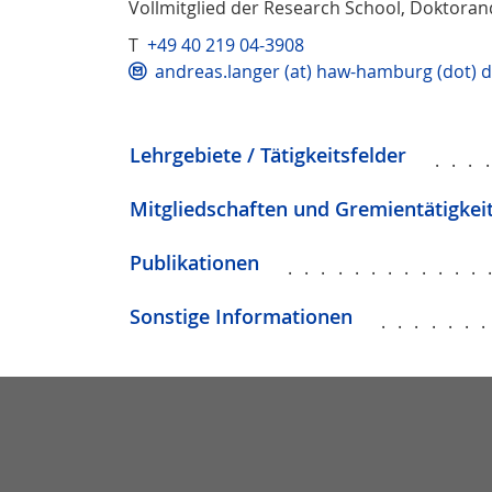
Vollmitglied der Research School, Doktora
T
+49 40 219 04-3908
andreas.langer (at) haw-hamburg (dot) 
Lehrgebiete / Tätigkeitsfelder
...
Mitgliedschaften und Gremientätigkei
Publikationen
............
Sonstige Informationen
......