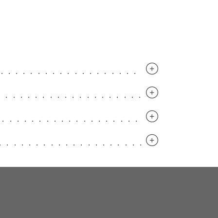
..............................
.............................
..............................
.............................