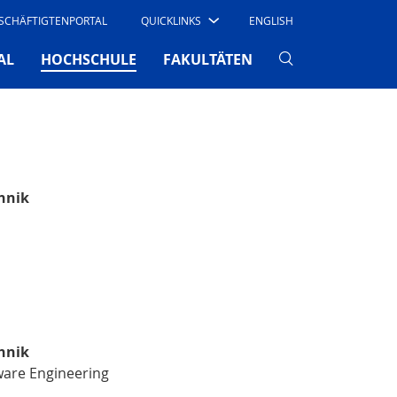
SCHÄFTIGTENPORTAL
QUICKLINKS
ENGLISH
(CURRENT)
AL
HOCHSCHULE
FAKULTÄTEN
hnik
hnik
ware Engineering