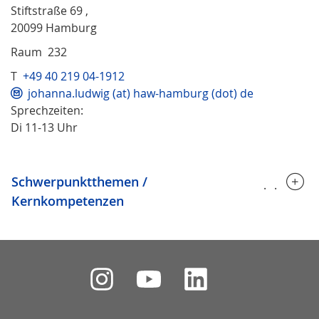
Stiftstraße 69 ,
20099 Hamburg
Raum 232
T
+49 40 219 04-1912
johanna.ludwig (at) haw-hamburg (dot) de
Sprechzeiten:
Di 11-13 Uhr
Schwerpunktthemen /
.....
Kernkompetenzen