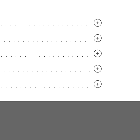
..............................
.............................
..............................
.............................
..............................