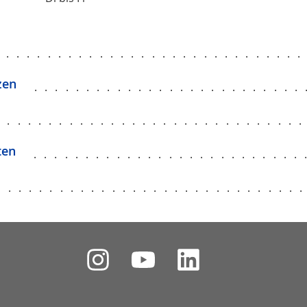
.............................
zen
..........................
.............................
ten
..........................
.............................