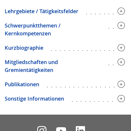
Lehrgebiete / Tätigkeitsfelder
..........
Schwerpunktthemen /
.....
Kernkompetenzen
Kurzbiographie
..................
Mitgliedschaften und
.....
Gremientätigkeiten
Publikationen
..................
Sonstige Informationen
.............