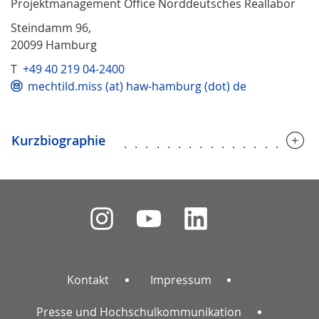
Projektmanagement Office Norddeutsches Reallabor
Steindamm 96,
20099 Hamburg
T
+49 40 219 04-2400
mechtild.miss (at) haw-hamburg (dot) de
Kurzbiographie
..................
Kontakt
Impressum
Presse und Hochschulkommunikation