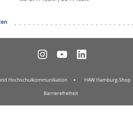
zen
..........................
und Hochschulkommunikation
HAW Hamburg-Shop
Barrierefreiheit