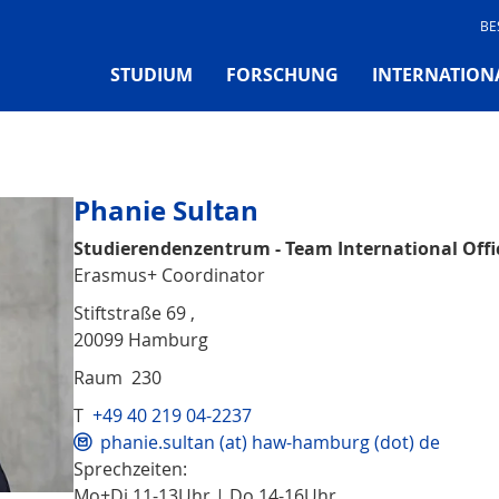
BE
STUDIUM
FORSCHUNG
INTERNATION
Phanie Sultan
Studierendenzentrum - Team International Offi
Erasmus+ Coordinator
Stiftstraße 69 ,
20099 Hamburg
Raum 230
T
+49 40 219 04-2237
phanie.sultan (at) haw-hamburg (dot) de
Sprechzeiten:
Mo+Di 11-13Uhr | Do 14-16Uhr