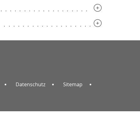
..............................
.............................
Datenschutz
Sitemap