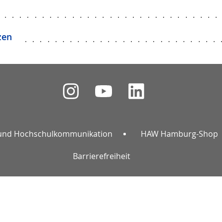
.............................
zen
..........................
und Hochschulkommunikation
HAW Hamburg-Shop
Barrierefreiheit