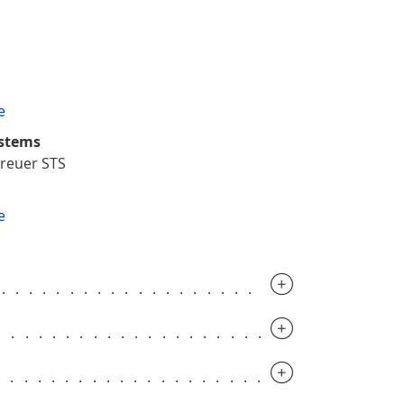
e
ystems
treuer STS
e
..............................
.............................
.............................