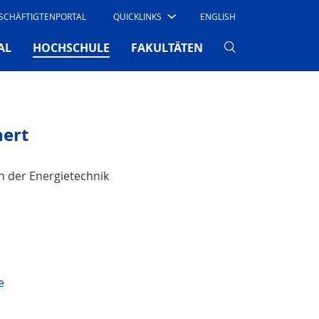
SCHÄFTIGTENPORTAL
QUICKLINKS
ENGLISH
(CURRENT)
AL
HOCHSCHULE
FAKULTÄTEN
hert
n der Energietechnik
e