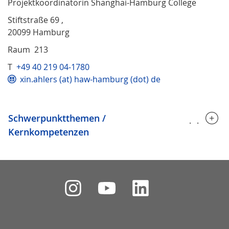
Projektkoordinatorin Shanghai-Hamburg College
Stiftstraße 69 ,
20099 Hamburg
Raum 213
T
+49 40 219 04-1780
xin.ahlers (at) haw-hamburg (dot) de
Schwerpunktthemen /
.....
Kernkompetenzen