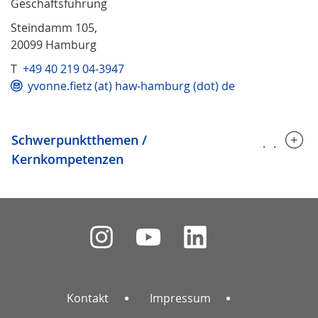
Geschäftsführung
Steindamm 105,
20099 Hamburg
T
+49 40 219 04-3947
yvonne.fietz (at) haw-hamburg (dot) de
Schwerpunktthemen /
.....
Kernkompetenzen
Kontakt
Impressum