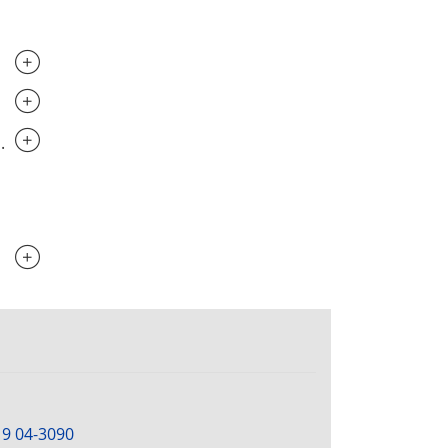
..............................
..............................
..............................
.............................
19 04-3090