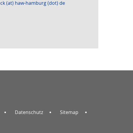
ick (at) haw-hamburg (dot) de
Datenschutz
Sitemap