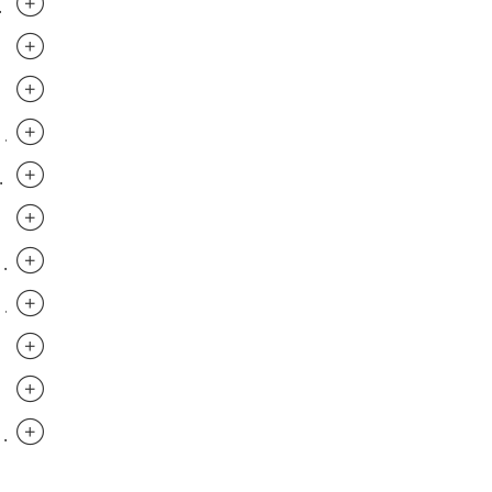
.............................
.............................
.............................
..............................
.............................
.............................
..............................
..............................
..............................
.............................
..............................