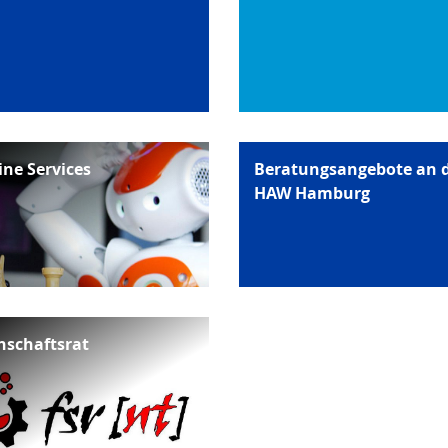
ine Services
Beratungsangebote an 
HAW Hamburg
hschaftsrat