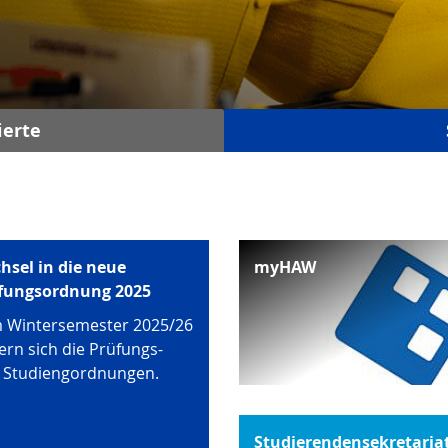
ierte
hsel in die neue
myHAW
fungsordnung 2025
 Wintersemester 2025/26
ern sich die Prüfungs-
 Studiengordnungen.
Studierendensekretaria