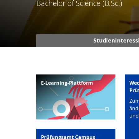
Bachelor of Science (B.Sc.)
Studieninteress
E-Learning-Plattform
Wec
Prü
Zum
änd
und
Prüfungsamt Campus