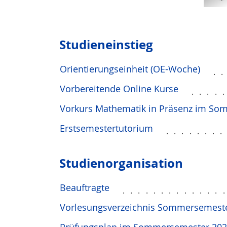
Studieneinstieg
Orientierungseinheit (OE-Woche)
.
Vorbereitende Online Kurse
....
Vorkurs Mathematik in Präsenz im So
Erstsemestertutorium
.......
Studien­orga­ni­sation
Beauftragte
.............
Vorlesungsverzeichnis Sommersemeste