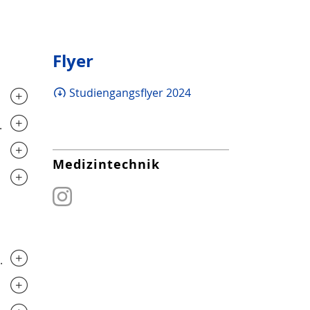
Flyer
Studiengangsflyer 2024
.............................
.............................
.............................
Medizintechnik
.............................
.............................
..............................