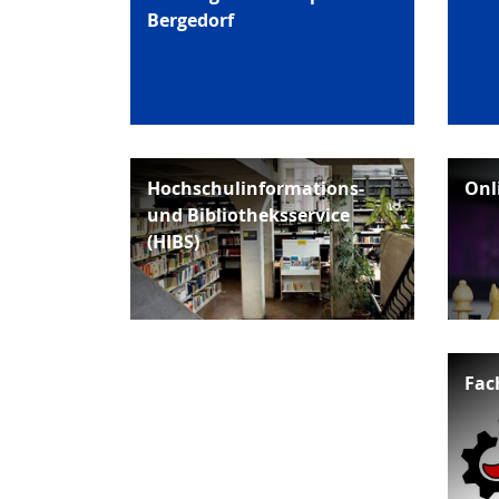
Bergedorf
Hochschulinformations-
Onl
und Bibliotheksservice
(HIBS)
Fac