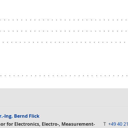
.............................
.............................
.............................
..............................
r.-Ing. Bernd Flick
or for Electronics, Electro-, Measurement-
T
+49 40 2