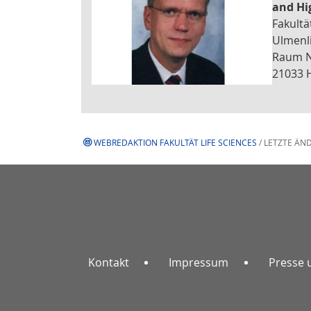
and Hi
Fakultä
Ulmenli
Raum N
21033 
WEBREDAKTION FAKULTÄT LIFE SCIENCES
/ LETZTE ÄN
Kontakt
Impressum
Presse 