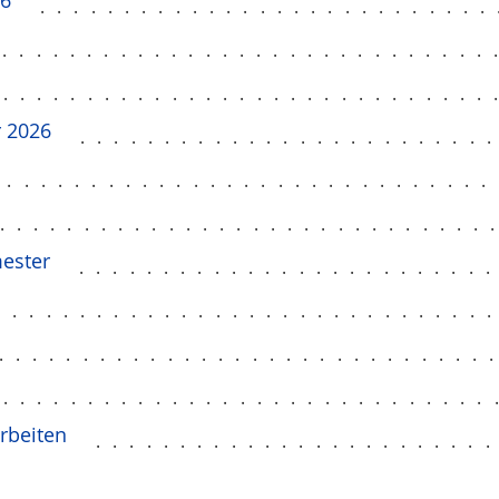
26
...........................
..............................
..............................
 2026
........................
..............................
.............................
mester
........................
.............................
.............................
..............................
rbeiten
.......................