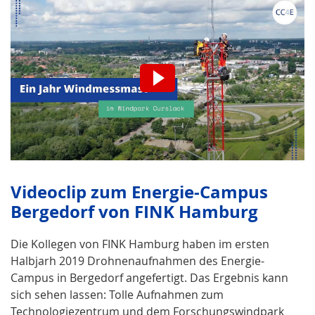
Wir möchten Sie darauf
hinweisen, dass nach der
Aktivierung Daten an den
jeweiligen Anbieter übermittelt
werden.
Videoclip zum Energie-Campus
Bergedorf von FINK Hamburg
Video aktivieren.
Die Kollegen von FINK Hamburg haben im ersten
Halbjarh 2019 Drohnenaufnahmen des Energie-
Campus in Bergedorf angefertigt. Das Ergebnis kann
sich sehen lassen: Tolle Aufnahmen zum
Technologiezentrum und dem Forschungswindpark