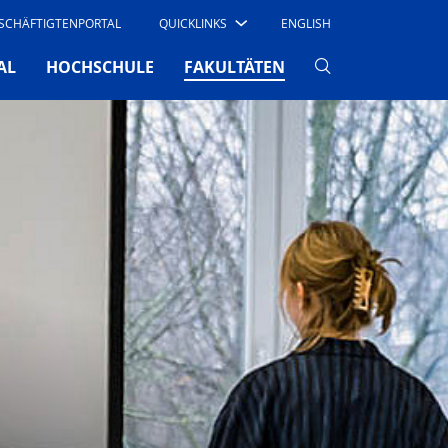
SCHÄFTIGTENPORTAL
QUICKLINKS
ENGLISH
(CURRENT)
AL
HOCHSCHULE
FAKULTÄTEN