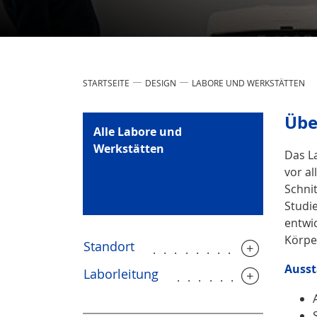
STARTSEITE
DESIGN
LABORE UND WERKSTÄTTEN
Übe
Alle Labore und
Werkstätten
Das L
vor a
Schni
Studi
entwi
Körpe
Standort
...............
Ausst
Laborleitung
.............